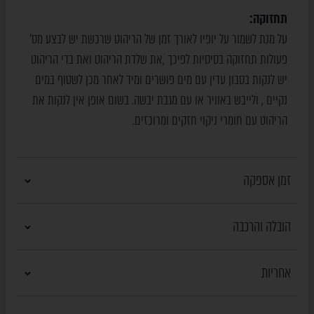
תחזוקה:
על מנת לשמור על יופיו לאורך זמן של הריהוט שרכשת יש לבצע מס'
פעולות תחזוקה בסיסיות לפיכך ,את שלדת הריהוט ואת בדי הריהוט
יש לנקות בסבון עדין עם מים פושרים ומיד לאחר מכן לשטוף במים
נקיים , ולייבש באוויר או עם מגבת יבשה. בשום אופן אין לנקות את
הריהוט עם חומרי ניקוי חזקים ומרוכזים.
זמן אספקה
הובלה והרכבה
אחריות