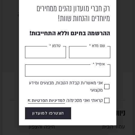
רק חברי מועדון נהנים ממחירים
שירות ומקצועיות
מוצרים באיכות גבוהה
מיוחדים והנחות שוות!
ההרשמה בחינם וללא התחייבות!
תשלום מאובטח
משלוח מהיר
שם מלא *
טלפון *
אימייל *
אני מאשר/ת קבלת הטבות, מבצעים ומידע
מקצועי
קראתי ואני מסכימ/ה
למדיניות הפרטיות
ניווט מהיר
סניפים
הצטרפו למועדון
עמוד הבית
חיפה והצפון