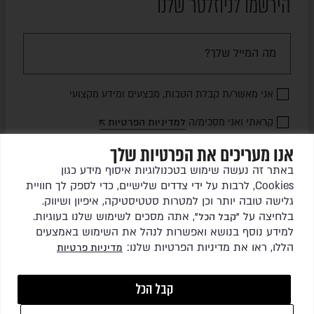
הירשמו לניוזלטר שלנו
אני מאשר/ת קבלת הטבות, מבצעים ומידע מקצועי
קראתי ואני מסכימ/ה
למדיניות הפרטיות
אנו מעריכים את הפרטיות שלך
שלחו לי עדכונים
באתר זה נעשה שימוש בטכנולוגיות איסוף מידע כגון
Cookies, לרבות על ידי צדדים שלישיים, כדי לספק לך חוויית
גלישה טובה יותר וכן למטרות סטטיסטיקה, איפיון ושיווק.
בלחיצה על
, אתה מסכים לשימוש שלנו בעוגיות.
"קבל הכל"
למידע נוסף בנושא ואפשרות לנהל את השימוש באמצעים
הללו, ראו את מדיניות הפרטיות שלנו:
מדיניות פרטיות
כל הזכויות שמורות לגרין ריהוט גן בע"מ © 2026
קבל הכל