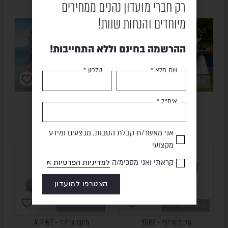
₪
3,193
₪
11,015
18,379
₪
רק חברי מועדון נהנים ממחירים
מיוחדים והנחות שוות!
ONLINE
ONLY
ההרשמה בחינם וללא התחייבות!
שם מלא *
טלפון *
OUT OF STOCK
OUT OF STOCK
מיטת שיזוף – RUBI
מיטת שיזוף – NOFI
אימייל *
₪
5,593
₪
685
₪
1,068
אני מאשר/ת קבלת הטבות, מבצעים ומידע
מקצועי
קראתי ואני מסכימ/ה
למדיניות הפרטיות
הצטרפו למועדון
OUT OF STOCK
OUT OF STOCK
מיטת שיזוף – YORK
מיטת שיזוף – ALPINE