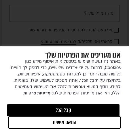
אני מאשר/ת קבלת הטבות, מבצעים ומידע מקצועי
קראתי ואני מסכימ/ה
למדיניות הפרטיות
אנו מעריכים את הפרטיות שלך
שלחו לי עדכונים
באתר זה נעשה שימוש בטכנולוגיות איסוף מידע כגון
Cookies, לרבות על ידי צדדים שלישיים, כדי לספק לך חוויית
גלישה טובה יותר וכן למטרות סטטיסטיקה, איפיון ושיווק.
בלחיצה על
, אתה מסכים לשימוש שלנו בעוגיות.
"קבל הכל"
למידע נוסף בנושא ואפשרות לנהל את השימוש באמצעים
הללו, ראו את מדיניות הפרטיות שלנו:
מדיניות פרטיות
כל הזכויות שמורות לגרין ריהוט גן בע"מ © 2026
קבל הכל
התאם אישית
1
WEBSITE BY
ISL DESIGN