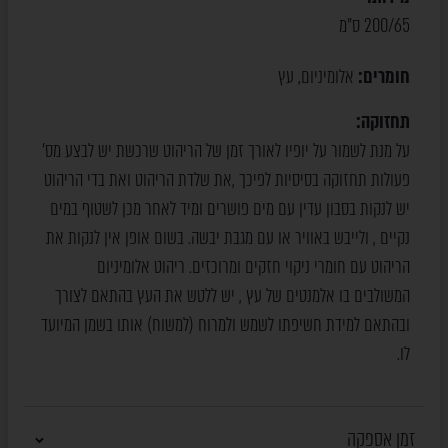
200/65 ס"מ
חומרים:
אלומיניום
עץ
,
תחזוקה:
על מנת לשמור על יופיו לאורך זמן של הריהוט שרכשת יש לבצע מס'
פעולות תחזוקה בסיסיות לפיכך ,את שלדת הריהוט ואת בדי הריהוט
יש לנקות בסבון עדין עם מים פושרים ומיד לאחר מכן לשטוף במים
נקיים , ולייבש באוויר או עם מגבת יבשה. בשום אופן אין לנקות את
הריהוט עם חומרי ניקוי חזקים ומרוכזים. ריהוט אלומיניום
המשולבים בו אלמנטים של עץ , יש ללטש את העץ בהתאם לצורך
ובהתאם למידת חשיפתו לשמש ולמרוח (למשוח) אותו בשמן המיועד
לו.
זמן אספקה