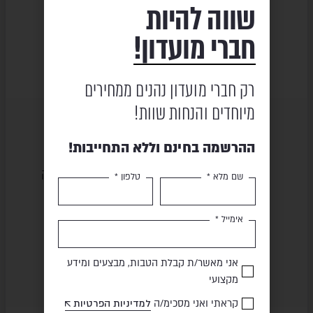
שווה להיות
₪
19,450
₪
590
₪
₪
38,890
₪
732
חברי מועדון!
026
רק חברי מועדון נהנים ממחירים
מיוחדים והנחות שוות!
ההרשמה בחינם וללא התחייבות!
שירות ומקצועיות
מוצרים באיכות גבוהה
שם מלא *
טלפון *
אימייל *
תשלום מאובטח
משלוח מהיר
אני מאשר/ת קבלת הטבות, מבצעים ומידע
מקצועי
קראתי ואני מסכימ/ה
למדיניות הפרטיות