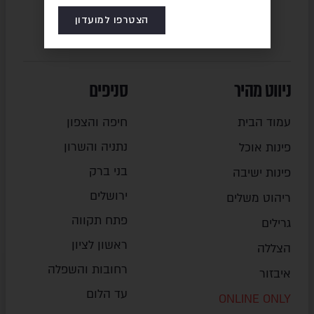
הצטרפו למועדון
ניווט מהיר
סניפים
עמוד הבית
חיפה והצפון
נתניה והשרון
פינות אוכל
בני ברק
פינות ישיבה
ירושלים
ריהוט משלים
פתח תקווה
גרילים
ראשון לציון
הצללה
רחובות והשפלה
איבזור
עד הלום
ONLINE ONLY