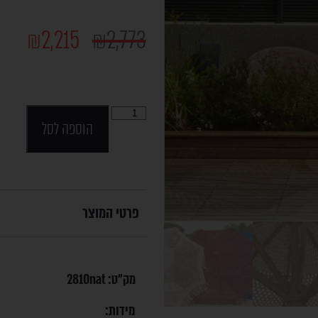
₪
2,215
₪
2,773
הוספה לסל
פרטי המוצר
מק"ט:
2810nat
מידות: