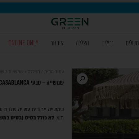
משלים
גרילים
הצללה
איבזור
ONLINE ONLY
עמוד הבית
/
הצללה
/
שמשיות
/ שמשיי
שמשייה – טבעי CASABLANCA
חוץ.
לא כולל בסיס (בסיס במשקל 40 קילו מתאים). *צפי אספקה: תחי