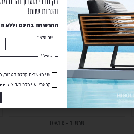
רק חברי מועדון נהנים ממ
והנחות שוות!
ההרשמה בחינם וללא הת
שם מלא *
ט
אימייל *
אני מאשר/ת קבלת הטבות, מב
קראתי ואני מסכימ/ה
למדיניו
שמשייה – TOWER